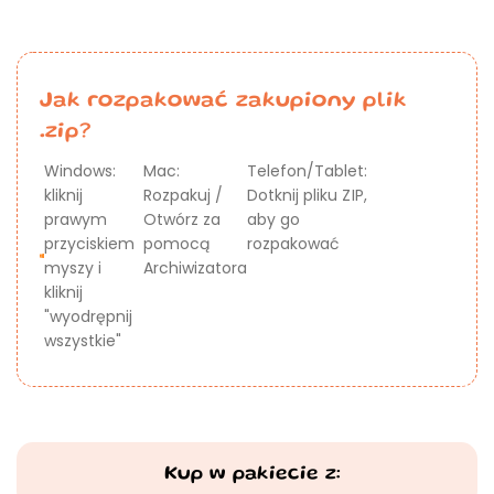
Jak rozpakować zakupiony plik
.zip?
Windows:
Mac:
Telefon/Tablet:
kliknij
Rozpakuj /
Dotknij pliku ZIP,
prawym
Otwórz za
aby go
przyciskiem
pomocą
rozpakować
myszy i
Archiwizatora
kliknij
"wyodrępnij
wszystkie"
Kup w pakiecie z: