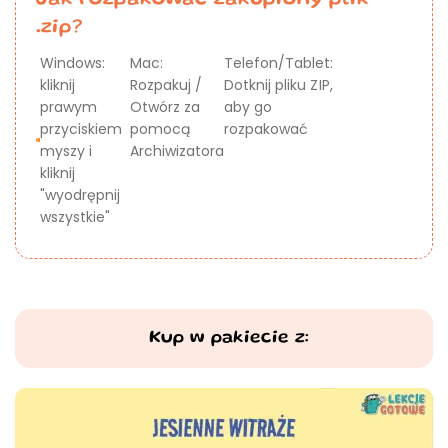
Jak rozpakować zakupiony plik
.zip?
Windows:
Mac:
Telefon/Tablet:
kliknij
Rozpakuj /
Dotknij pliku ZIP,
prawym
Otwórz za
aby go
przyciskiem
pomocą
rozpakować
myszy i
Archiwizatora
kliknij
"wyodrępnij
wszystkie"
Kup w pakiecie z: