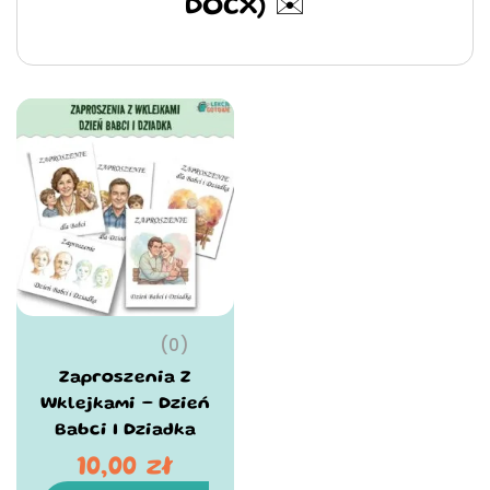
DOCX) ✉️
(0)
Zaproszenia Z
Wklejkami – Dzień
Babci I Dziadka
10,00
zł