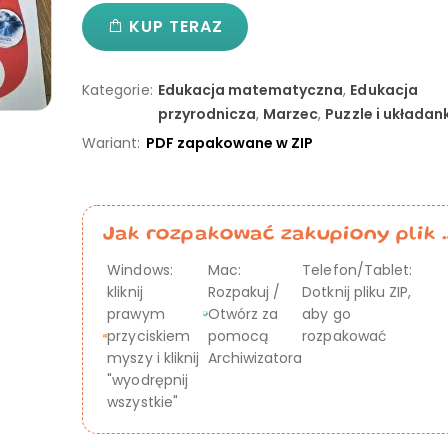
KUP TERAZ
Kategorie:
Edukacja matematyczna
,
Edukacja
przyrodnicza
,
Marzec
,
Puzzle i układank
Wariant:
PDF zapakowane w ZIP
Jak rozpakować zakupiony plik .
Windows:
Mac:
Telefon/Tablet:
kliknij
Rozpakuj /
Dotknij pliku ZIP,
prawym
Otwórz za
aby go
przyciskiem
pomocą
rozpakować
myszy i kliknij
Archiwizatora
"wyodrępnij
wszystkie"