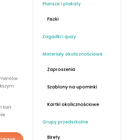
Plansze i plakaty
Fiszki
Zagadki i quizy
Materiały okolicznościowe
Zaproszenia
lementów
iększym
Szablony na upominki
Kartki okolicznościowe
h kart
nie
Grupy przedszkolne
Birety
OPINIĘ