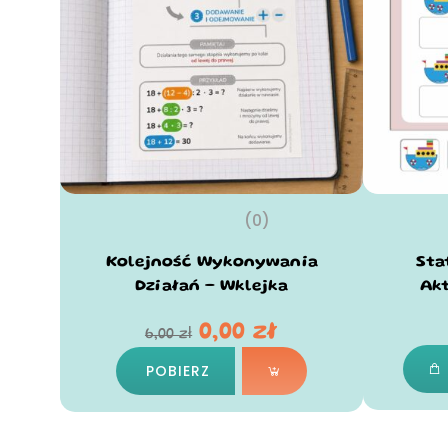
(0)
Kolejność Wykonywania
Sta
Działań – Wklejka
Ak
0,00
zł
6,00
zł
POBIERZ