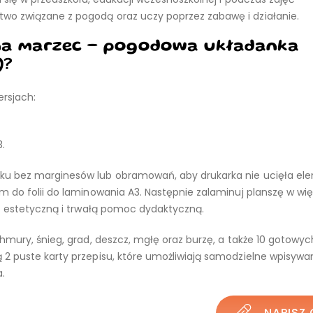
wo związane z pogodą oraz uczy poprzez zabawę i działanie.
 na marzec – pogodowa układanka
)?
rsjach:
.
uku bez marginesów lub obramowań, aby drukarka nie ucięła e
m do folii do laminowania A3. Następnie zalaminuj planszę w w
sz estetyczną i trwałą pomoc dydaktyczną.
hmury, śnieg, grad, deszcz, mgłę oraz burzę, a także 10 gotowyc
2 puste karty przepisu, które umożliwiają samodzielne wpisywa
.
NAPISZ 