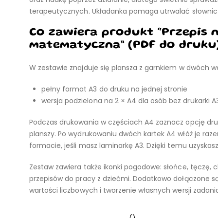
terapeutycznych. Układanka pomaga utrwalać słownict
Co zawiera produkt “Przepis
matematyczna” (PDF do druku
W zestawie znajduje się plansza z garnkiem w dwóch we
pełny format A3 do druku na jednej stronie
wersja podzielona na 2 × A4 dla osób bez drukarki A3
Podczas drukowania w częściach A4 zaznacz opcję dr
planszy. Po wydrukowaniu dwóch kartek A4 włóż je raze
formacie, jeśli masz laminarkę A3. Dzięki temu uzyska
Zestaw zawiera także ikonki pogodowe: słońce, tęczę, c
przepisów do pracy z dziećmi. Dodatkowo dołączone są 
wartości liczbowych i tworzenie własnych wersji zadania