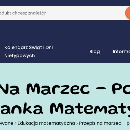
Kalendarz Świąt i Dni
Blog
Inform
Nietypowych
 Na Marzec – 
danka Matemat
rowane
Edukacja matematyczna
Przepis na marzec –