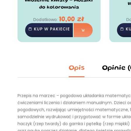
Wiosenne kwiaty - mozaiki
W
do kolorowania
10,00
zł
Dodatkowo:
D
KUP W PAKIECIE
KU
Opis
Opinie (
Przepis na marzec – pogodowa układanka matematycz
ćwiczeniami liczenia i działaniem manualnym. Dzieci o
pogodowych, rozwijając umiejętności matematyczne, log
samodzielnie wydrukować i przygotować w formie układa
haczyk (rzep twardy) do garnka i pętelkę (rzep miękk
oraz naukę poprzez działanie, dlatego świetnie sprawdzi