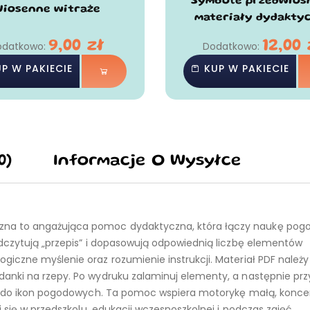
Symbole przedwiośn
iosenne witraże
materiały dydakty
9,00
zł
12,00
odatkowo:
Dodatkowo:
P W PAKIECIE
KUP W PAKIECIE
0)
Informacje O Wysyłce
na to angażująca pomoc dydaktyczna, która łączy naukę pogo
dczytują „przepis” i dopasowują odpowiednią liczbę elementów
iczne myślenie oraz rozumienie instrukcji. Materiał PDF należy
nki na rzepy. Po wydruku zalaminuj elementy, a następnie przy
i) do ikon pogodowych. Ta pomoc wspiera motorykę małą, konce
 się w przedszkolu, edukacji wczesnoszkolnej i podczas zajęć