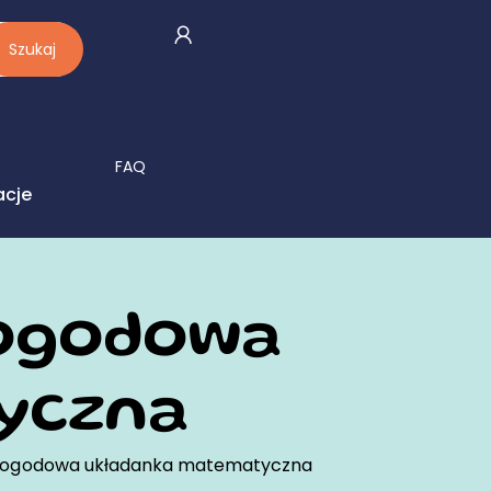
Szukaj
FAQ
acje
Pogodowa
yczna
 pogodowa układanka matematyczna