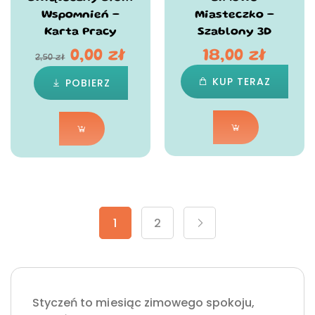
Wspomnień –
Miasteczko –
Karta Pracy
Szablony 3D
0,00
zł
18,00
zł
2,50
zł
KUP TERAZ
POBIERZ
1
2
Styczeń to miesiąc zimowego spokoju,