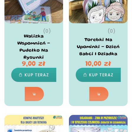
(0)
(0)
Walizka
Torebki Na
Wspomnień –
Upominki – Dzień
Pudełko Na
Babci I Dziadka
Rysunki
9,00
zł
10,00
zł
KUP TERAZ
KUP TERAZ