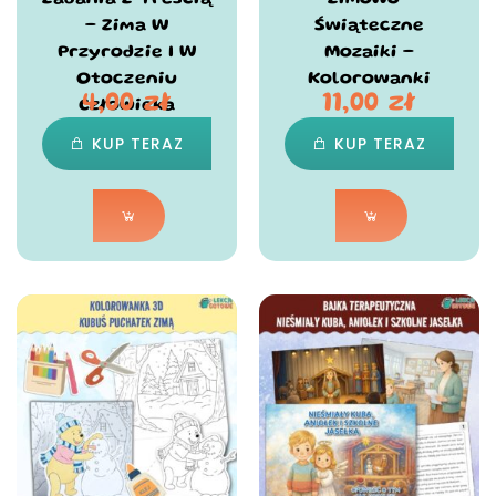
Zadania Z Treścią
Zimowo-
– Zima W
Świąteczne
Przyrodzie I W
Mozaiki –
Otoczeniu
Kolorowanki
4,00
zł
11,00
zł
Człowieka
KUP TERAZ
KUP TERAZ