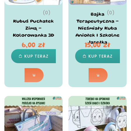
(0)
(0)
Bajka
Kubuś Puchatek
Terapeutyczna –
Zimą –
Nieśmiały Kuba
Kolorowanka 3D
Aniołek I Szkolne
Jasełka
6,00
zł
15,00
zł
KUP TERAZ
KUP TERAZ