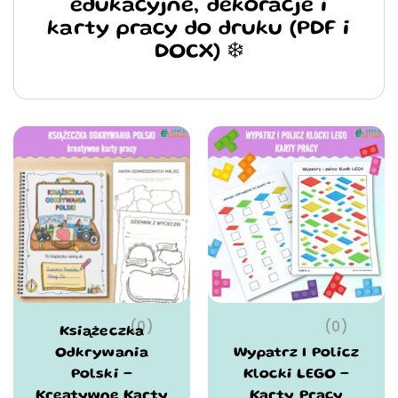
edukacyjne, dekoracje i
karty pracy do druku (PDF i
DOCX) ❄️
(0)
(0)
Książeczka
Odkrywania
Wypatrz I Policz
Polski –
Klocki LEGO –
Kreatywne Karty
Karty Pracy