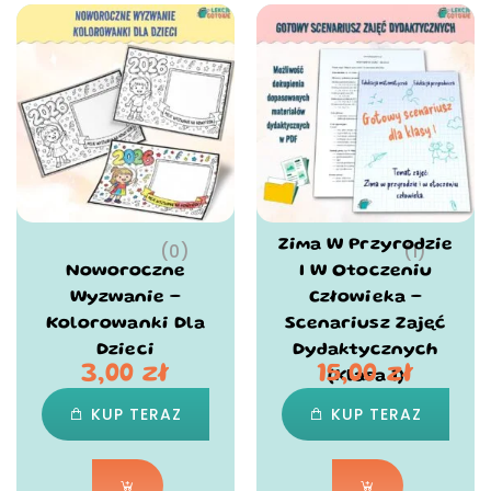
Zima W Przyrodzie
(0)
(1)
Noworoczne
I W Otoczeniu
Wyzwanie –
Człowieka –
Kolorowanki Dla
Scenariusz Zajęć
Dzieci
Dydaktycznych
3,00
zł
15,00
zł
(klasa 1)
KUP TERAZ
KUP TERAZ