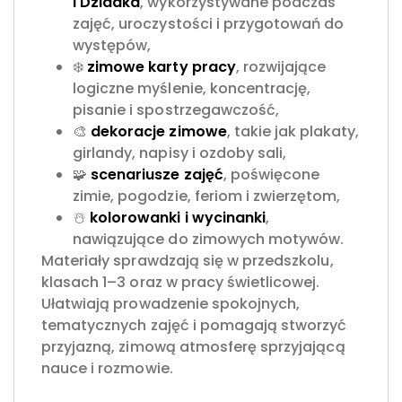
i Dziadka
, wykorzystywane podczas
zajęć, uroczystości i przygotowań do
występów,
❄️
zimowe karty pracy
, rozwijające
logiczne myślenie, koncentrację,
pisanie i spostrzegawczość,
🎨
dekoracje zimowe
, takie jak plakaty,
girlandy, napisy i ozdoby sali,
🧩
scenariusze zajęć
, poświęcone
zimie, pogodzie, feriom i zwierzętom,
☃️
kolorowanki i wycinanki
,
nawiązujące do zimowych motywów.
Materiały sprawdzają się w przedszkolu,
klasach 1–3 oraz w pracy świetlicowej.
Ułatwiają prowadzenie spokojnych,
tematycznych zajęć i pomagają stworzyć
przyjazną, zimową atmosferę sprzyjającą
nauce i rozmowie.