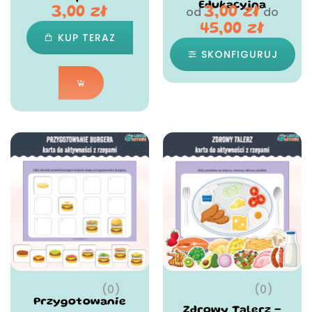
Edukacyjna
od
do
3,00
zł
3,00
zł
45,00
zł
KUP TERAZ
SKONFIGURUJ
(0)
(0)
Przygotowanie
Zdrowy Talerz –