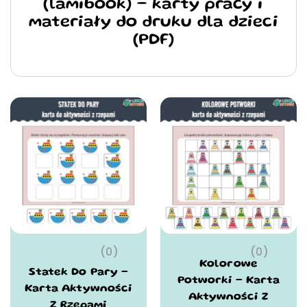
(lamibook) – karty pracy i
materiały do druku dla dzieci
(PDF)
(0)
(0)
Kolorowe
Statek Do Pary –
Potworki – Karta
Karta Aktywności
Aktywności Z
Z Rzepami