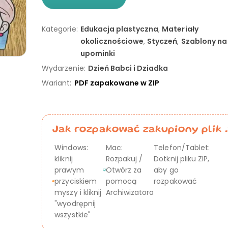
Kategorie:
Edukacja plastyczna
,
Materiały
okolicznościowe
,
Styczeń
,
Szablony na
upominki
Wydarzenie:
Dzień Babci i Dziadka
Wariant:
PDF zapakowane w ZIP
Jak rozpakować zakupiony plik .
Windows:
Mac:
Telefon/Tablet:
kliknij
Rozpakuj /
Dotknij pliku ZIP,
prawym
Otwórz za
aby go
przyciskiem
pomocą
rozpakować
myszy i kliknij
Archiwizatora
"wyodrępnij
wszystkie"