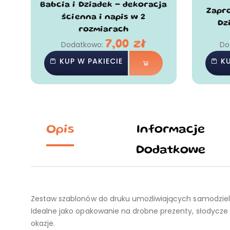
Babcia i Dziadek - dekoracja
Zapro
ścienna i napis w 2
Dz
rozmiarach
7,00
zł
Dodatkowo:
Do
KUP W PAKIECIE
KU
Opis
Informacje
Dodatkowe
Zestaw szablonów do druku umożliwiających samodziel
Idealne jako opakowanie na drobne prezenty, słodycze lu
okazje.