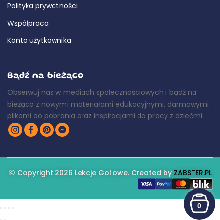
Polityka prywatności
Współpraca
Konto użytkownika
Bądź na bieżąco
Obserwuj nas w mediach społecznościowych i bądź na
bieżąco z nowymi materiałami edukacyjnymi, darmowymi
plikami do pobrania oraz inspiracjami do pracy z dziećmi.
Copyright 2026 Lekcje Gotowe. Created by
ZABSTER.PL
0