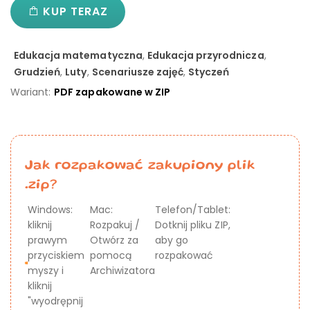
KUP TERAZ
Edukacja matematyczna
,
Edukacja przyrodnicza
,
Grudzień
,
Luty
,
Scenariusze zajęć
,
Styczeń
Wariant:
PDF zapakowane w ZIP
Jak rozpakować zakupiony plik
.zip?
Windows:
Mac:
Telefon/Tablet:
kliknij
Rozpakuj /
Dotknij pliku ZIP,
prawym
Otwórz za
aby go
przyciskiem
pomocą
rozpakować
myszy i
Archiwizatora
kliknij
"wyodrępnij