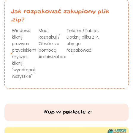
Jak rozpakować zakupiony plik
.zip?
Windows:
Mac:
Telefon/Tablet:
kliknij
Rozpakuj /
Dotknij pliku ZIP,
prawym
Otwórz za
aby go
przyciskiem
pomocą
rozpakować
myszy i
Archiwizatora
kliknij
"wyodrępnij
wszystkie"
Kup w pakiecie z: