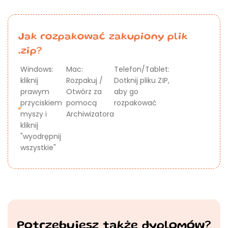
Jak rozpakować zakupiony plik
.zip?
Windows:
Mac:
Telefon/Tablet:
kliknij
Rozpakuj /
Dotknij pliku ZIP,
prawym
Otwórz za
aby go
przyciskiem
pomocą
rozpakować
myszy i
Archiwizatora
kliknij
"wyodrępnij
wszystkie"
Potrzebujesz także dyplomów?