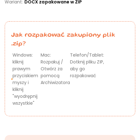
Wariant:
DOCX zapakowane w ZIP
Jak rozpakować zakupiony plik
.zip?
Windows:
Mac:
Telefon/Tablet:
kliknij
Rozpakuj /
Dotknij pliku ZIP,
prawym
Otwórz za
aby go
przyciskiem
pomocą
rozpakować
myszy i
Archiwizatora
kliknij
"wyodrępnij
wszystkie"