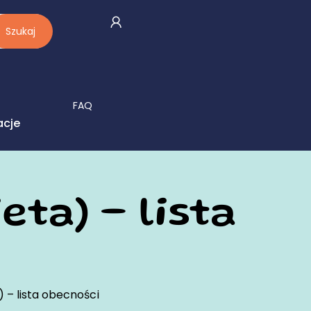
Szukaj
FAQ
acje
eta) – lista
) – lista obecności