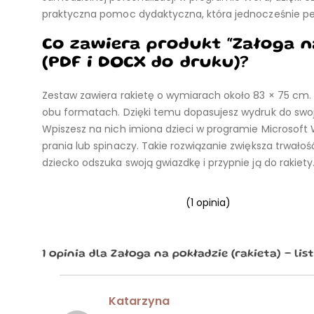
praktyczna pomoc dydaktyczna, która jednocześnie pełn
Co zawiera produkt “Załoga na
(PDF i DOCX do druku)?
Zestaw zawiera rakietę o wymiarach około 83 × 75 cm. W
obu formatach. Dzięki temu dopasujesz wydruk do swoje
Wpiszesz na nich imiona dzieci w programie Microsoft
prania lub spinaczy. Takie rozwiązanie zwiększa trwało
dziecko odszuka swoją gwiazdkę i przypnie ją do rakie
(
1
opinia)
1 opinia dla
Załoga na pokładzie (rakieta) – lis
Katarzyna