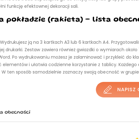
i funkcję efektownej dekoracji sali.
 pokładzie (rakieta) – lista obecn
ydrukujesz ją na 3 kartkach A3 lub 6 kartkach A4. Przygotowali
j drukarki. Zestaw zawiera również gwiazdki o wymiarach około 
 Word. Po wydrukowaniu możesz je zalaminować i przykleić do k
ść elementów i ułatwia codzienne korzystanie z tablicy. Każdego 
ty. W ten sposób samodzielnie zaznaczy swoją obecność w grupie
NAPISZ 
ta obecności