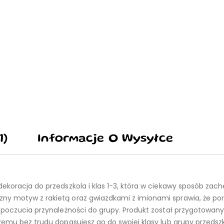
1)
Informacje O Wysyłce
ekoracja do przedszkola i klas 1-3, która w ciekawy sposób zach
ny motyw z rakietą oraz gwiazdkami z imionami sprawia, że po
e poczucia przynależności do grupy. Produkt został przygotowan
zemu bez trudu dopasujesz go do swojej klasy lub grupy przedszk