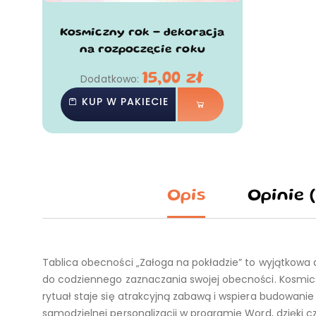
Kosmiczny rok - dekoracja
na rozpoczęcie roku
15,00
zł
Dodatkowo:
KUP W PAKIECIE
Opis
Opinie (
Tablica obecności „Załoga na pokładzie” to wyjątkowa d
do codziennego zaznaczania swojej obecności. Kosmicz
rytuał staje się atrakcyjną zabawą i wspiera budowani
samodzielnej personalizacji w programie Word, dzięki c