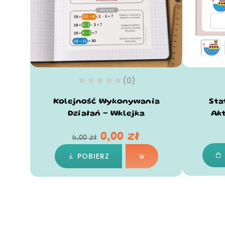
(0)
Kolejność Wykonywania
Sta
Działań – Wklejka
Ak
0,00
zł
6,00
zł
POBIERZ