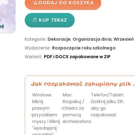
DODAJ DO KOSZYKA
KUP TERAZ
Kategorie:
Dekoracje
,
Organizacja dnia
,
Wrzesień
Wydarzenie:
Rozpoczęcie roku szkolnego
Wariant:
PDF i DOCX zapakowane w ZIP
Jak rozpakować zakupiony plik .
Windows:
Mac:
Telefon/Tablet:
kliknij
Rozpakuj /
Dotknij pliku ZIP,
prawym
Otwórz za
aby go
przyciskiem
pomocą
rozpakować
myszy i kliknij
Archiwizatora
"wyodrępnij
wszystkie"