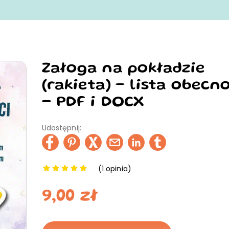
Załoga na pokładzie
(rakieta) – lista obecn
- PDF i DOCX
Udostępnij:
(
1
opinia)
9,00
zł