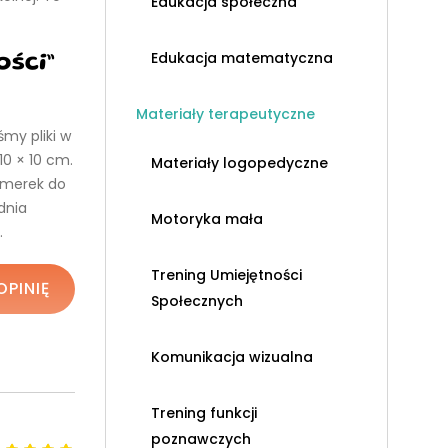
Edukacja społeczna
Edukacja matematyczna
ości”
Materiały terapeutyczne
śmy pliki w
10 × 10 cm.
Materiały logopedyczne
lamerek do
dnia
Motoryka mała
.
Trening Umiejętności
OPINIĘ
Społecznych
Komunikacja wizualna
Trening funkcji
poznawczych