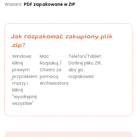
Wariant:
PDF zapakowane w ZIP
Jak rozpakować zakupiony plik
.zip?
Windows:
Mac:
Telefon/Tablet:
kliknij
Rozpakuj /
Dotknij pliku ZIP,
prawym
Otwórz za
aby go
przyciskiem
pomocą
rozpakować
myszy i
Archiwizatora
kliknij
"wyodrępnij
wszystkie"