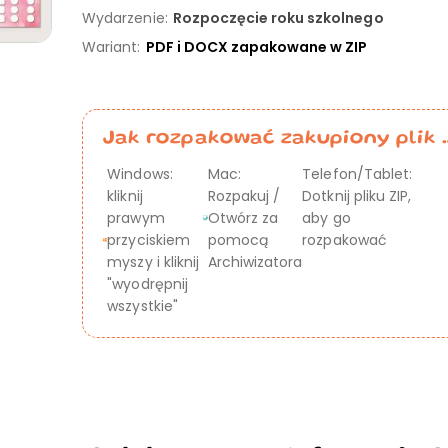
Wydarzenie:
Rozpoczęcie roku szkolnego
Wariant:
PDF i DOCX zapakowane w ZIP
Jak rozpakować zakupiony plik .
Windows:
Mac:
Telefon/Tablet:
kliknij
Rozpakuj /
Dotknij pliku ZIP,
prawym
Otwórz za
aby go
przyciskiem
pomocą
rozpakować
myszy i kliknij
Archiwizatora
"wyodrępnij
wszystkie"