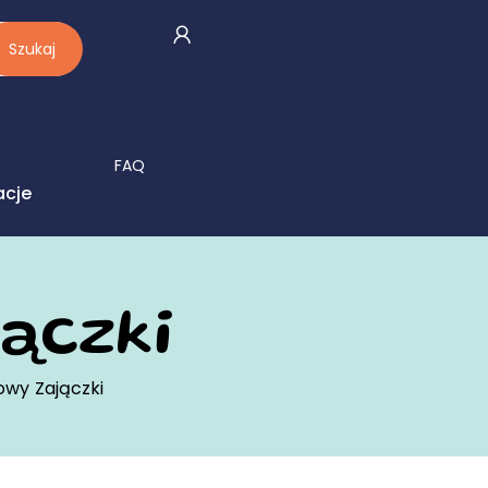
Szukaj
FAQ
acje
ączki
owy Zajączki