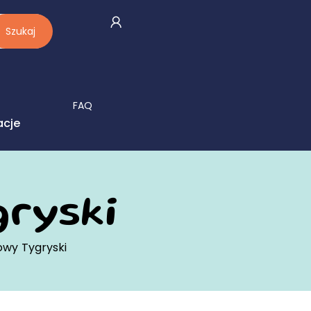
Szukaj
FAQ
acje
ryski
owy Tygryski