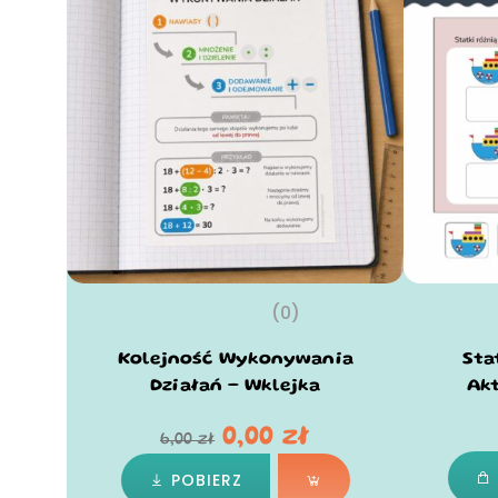
(0)
Kolejność Wykonywania
Sta
Działań – Wklejka
Ak
0,00
zł
6,00
zł
POBIERZ