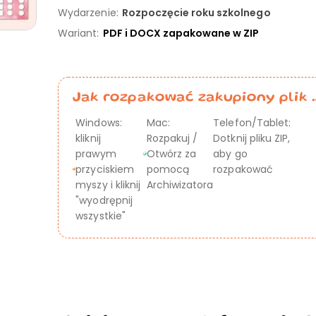
Wydarzenie:
Rozpoczęcie roku szkolnego
Wariant:
PDF i DOCX zapakowane w ZIP
Jak rozpakować zakupiony plik .
Windows:
Mac:
Telefon/Tablet:
kliknij
Rozpakuj /
Dotknij pliku ZIP,
prawym
Otwórz za
aby go
przyciskiem
pomocą
rozpakować
myszy i kliknij
Archiwizatora
"wyodrępnij
wszystkie"