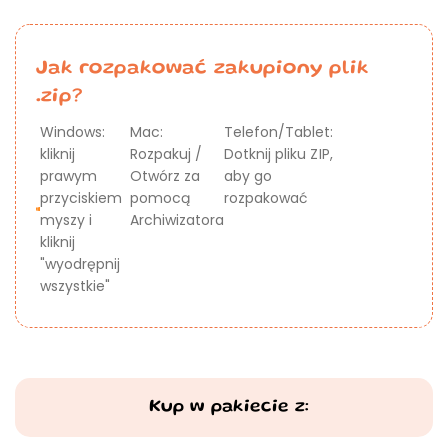
Jak rozpakować zakupiony plik
.zip?
Windows:
Mac:
Telefon/Tablet:
kliknij
Rozpakuj /
Dotknij pliku ZIP,
prawym
Otwórz za
aby go
przyciskiem
pomocą
rozpakować
myszy i
Archiwizatora
kliknij
"wyodrępnij
wszystkie"
Kup w pakiecie z: