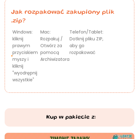
Jak rozpakować zakupiony plik
.zip?
Windows:
Mac:
Telefon/Tablet:
kliknij
Rozpakuj /
Dotknij pliku ZIP,
prawym
Otwórz za
aby go
przyciskiem
pomocą
rozpakować
myszy i
Archiwizatora
kliknij
"wyodrępnij
wszystkie"
Kup w pakiecie z: