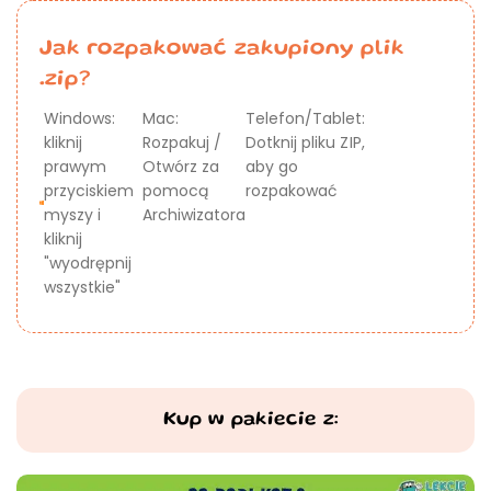
Jak rozpakować zakupiony plik
.zip?
Windows:
Mac:
Telefon/Tablet:
kliknij
Rozpakuj /
Dotknij pliku ZIP,
prawym
Otwórz za
aby go
przyciskiem
pomocą
rozpakować
myszy i
Archiwizatora
kliknij
"wyodrępnij
wszystkie"
Kup w pakiecie z: