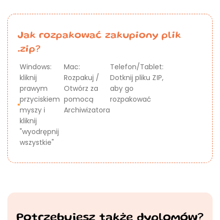
Jak rozpakować zakupiony plik
.zip?
Windows:
Mac:
Telefon/Tablet:
kliknij
Rozpakuj /
Dotknij pliku ZIP,
prawym
Otwórz za
aby go
przyciskiem
pomocą
rozpakować
myszy i
Archiwizatora
kliknij
"wyodrępnij
wszystkie"
Potrzebujesz także dyplomów?