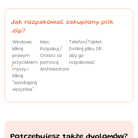
Jak rozpakować zakupiony plik
.zip?
Windows:
Mac:
Telefon/Tablet:
kliknij
Rozpakuj /
Dotknij pliku ZIP,
prawym
Otwórz za
aby go
przyciskiem
pomocą
rozpakować
myszy i
Archiwizatora
kliknij
"wyodrępnij
wszystkie"
Potrzebujesz także dyplomów?