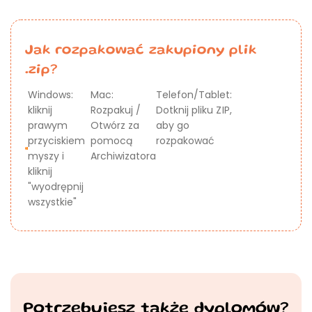
Jak rozpakować zakupiony plik
.zip?
Windows:
Mac:
Telefon/Tablet:
kliknij
Rozpakuj /
Dotknij pliku ZIP,
prawym
Otwórz za
aby go
przyciskiem
pomocą
rozpakować
myszy i
Archiwizatora
kliknij
"wyodrępnij
wszystkie"
Potrzebujesz także dyplomów?