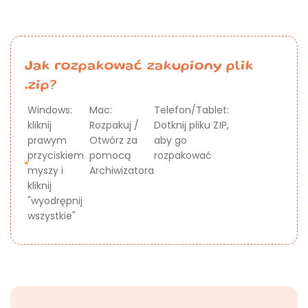
Jak rozpakować zakupiony plik
.zip?
Windows:
Mac:
Telefon/Tablet:
kliknij
Rozpakuj /
Dotknij pliku ZIP,
prawym
Otwórz za
aby go
przyciskiem
pomocą
rozpakować
myszy i
Archiwizatora
kliknij
"wyodrępnij
wszystkie"