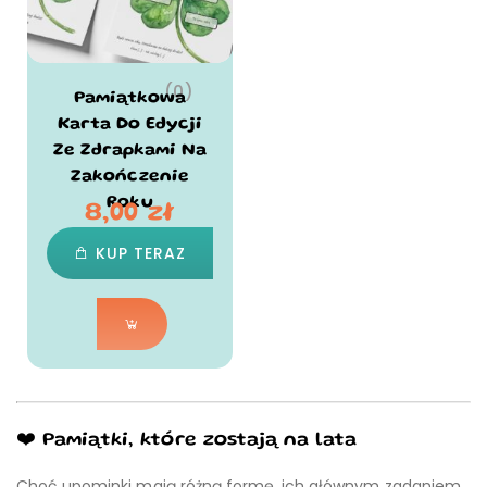
(0)
Pamiątkowa
Karta Do Edycji
Ze Zdrapkami Na
Zakończenie
Roku
8,00
zł
KUP TERAZ
❤️ Pamiątki, które zostają na lata
Choć upominki mają różną formę, ich głównym zadaniem