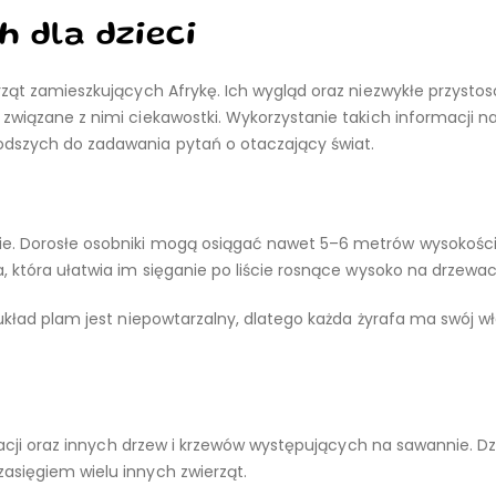
h dla dzieci
rząt zamieszkujących Afrykę. Ich wygląd oraz niezwykłe przysto
związane z nimi ciekawostki. Wykorzystanie takich informacji n
dszych do zadawania pytań o otaczający świat.
ie. Dorosłe osobniki mogą osiągać nawet 5–6 metrów wysokości
, która ułatwia im sięganie po liście rosnące wysoko na drzewac
 układ plam jest niepowtarzalny, dlatego każda żyrafa ma swój wł
akacji oraz innych drzew i krzewów występujących na sawannie. Dzi
asięgiem wielu innych zwierząt.