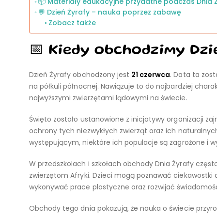
📦 Materiały edukacyjne przydatne podczas Dnia 
💬 Dzień Żyrafy – nauka poprzez zabawę
Zobacz także
📅 Kiedy obchodzimy Dzi
Dzień Żyrafy obchodzony jest
21 czerwca
. Data ta zos
na półkuli północnej. Nawiązuje to do najbardziej chara
najwyższymi zwierzętami lądowymi na świecie.
Święto zostało ustanowione z inicjatywy organizacji z
ochrony tych niezwykłych zwierząt oraz ich naturalnyc
występującym, niektóre ich populacje są zagrożone i w
W przedszkolach i szkołach obchody Dnia Żyrafy często
zwierzętom Afryki. Dzieci mogą poznawać ciekawostki
wykonywać prace plastyczne oraz rozwijać świadomość
Obchody tego dnia pokazują, że nauka o świecie przyro