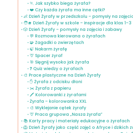
🏃 Jak szybko biega żyrafa?
❤️ Czy każda żyrafa ma inne cętki?
👶 Dzień Żyrafy w przedszkolu – pomysły na zajęci
🧑‍🎓 Dzień Żyrafy w szkole – inspiracje dla klas 1–3
🎲 Dzień Żyrafy – pomysły na zajęcia i zabawy
💬 Rozmowa kierowana o żyrafach
🧩 Zagadki o zwierzętach
🍃 Nakarm żyrafę
🦒 Spacer żyraf
🎯 Sięgnij wysoko jak żyrafa
❓ Quiz wiedzy o żyrafach
🎨 Prace plastyczne na Dzień Żyrafy
✋ Żyrafa z odcisku dłoni
✂️ Żyrafa z papieru
🖍️ Kolorowanki z żyrafami
Żyrafa – kolorowanka XXL
🎨 Wyklejanie cętek żyrafy
🦒 Praca grupowa „Nasza żyrafa”
📚 Karty pracy i materiały edukacyjne o żyrafach
🦁 Dzień Żyrafy jako część zajęć o Afryce i dzikich 