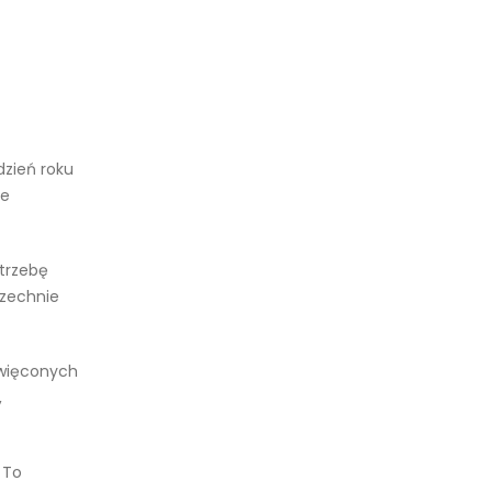
dzień roku
ne
otrzebę
szechnie
święconych
,
 To