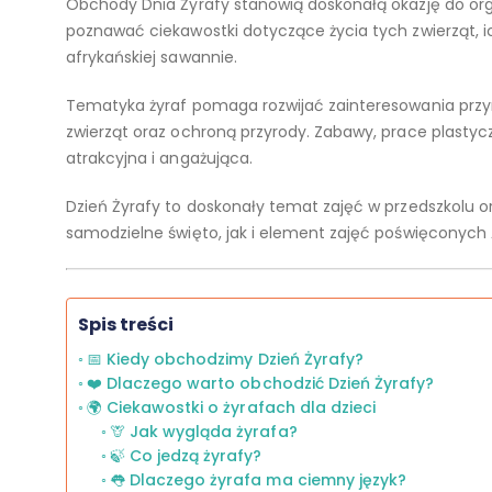
Obchody Dnia Żyrafy stanowią doskonałą okazję do orga
poznawać ciekawostki dotyczące życia tych zwierząt, 
afrykańskiej sawannie.
Tematyka żyraf pomaga rozwijać zainteresowania przy
zwierząt oraz ochroną przyrody. Zabawy, prace plastycz
atrakcyjna i angażująca.
Dzień Żyrafy to doskonały temat zajęć w przedszkolu o
samodzielne święto, jak i element zajęć poświęconych 
Spis treści
📅 Kiedy obchodzimy Dzień Żyrafy?
❤️ Dlaczego warto obchodzić Dzień Żyrafy?
🌍 Ciekawostki o żyrafach dla dzieci
🦒 Jak wygląda żyrafa?
🍃 Co jedzą żyrafy?
👅 Dlaczego żyrafa ma ciemny język?