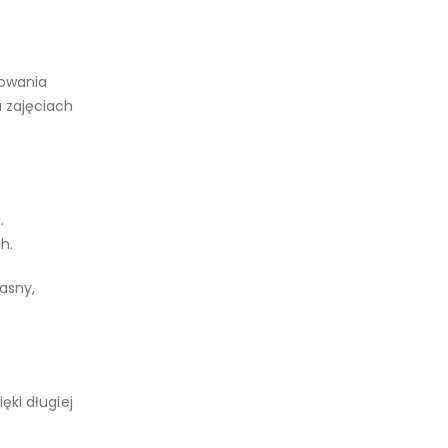
sowania
a zajęciach
.
h.
asny,
ęki długiej