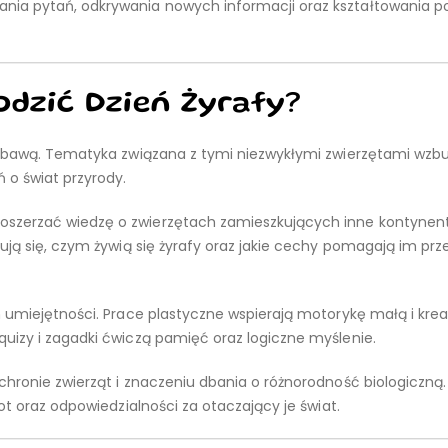
nia pytań, odkrywania nowych informacji oraz kształtowania p
dzić Dzień Żyrafy?
 zabawą. Tematyka związana z tymi niezwykłymi zwierzętami wzb
 o świat przyrody.
szerzać wiedzę o zwierzętach zamieszkujących inne kontynenty
ują się, czym żywią się żyrafy oraz jakie cechy pomagają im pr
h umiejętności. Prace plastyczne wspierają motorykę małą i kre
uizy i zagadki ćwiczą pamięć oraz logiczne myślenie.
hronie zwierząt i znaczeniu dbania o różnorodność biologiczną. 
ot oraz odpowiedzialności za otaczający je świat.