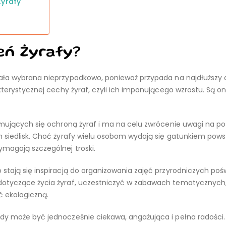
Żyrafy
eń Żyrafy?
tała wybrana nieprzypadkowo, ponieważ przypada na najdłuższy 
kterystycznej cechy żyraf, czyli ich imponującego wzrostu. Są o
ajmujących się ochroną żyraf i ma na celu zwrócenie uwagi na p
h siedlisk. Choć żyrafy wielu osobom wydają się gatunkiem pow
ymagają szczególnej troski.
 stają się inspiracją do organizowania zajęć przyrodniczych po
 dotyczące życia żyraf, uczestniczyć w zabawach tematycznych
 ekologiczną.
dy może być jednocześnie ciekawa, angażująca i pełna radości.