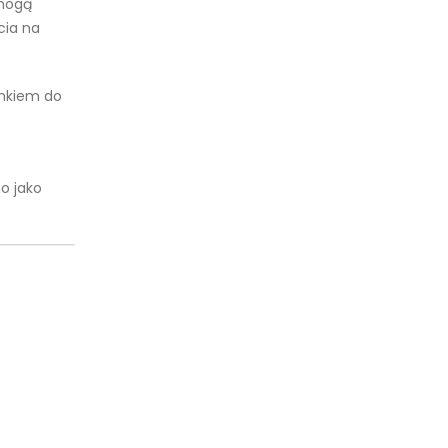
 mogą
cia na
unkiem do
o jako