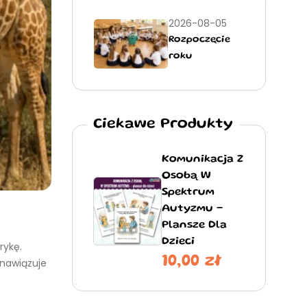
2026-08-05
Rozpoczęcie
roku
szkolnego
2026/2027 –
pomysły dla
klas 1-3
Ciekawe Produkty
Komunikacja Z
Osobą W
Spektrum
Autyzmu –
Plansze Dla
Dzieci
rykę.
10,00
zł
 nawiązuje