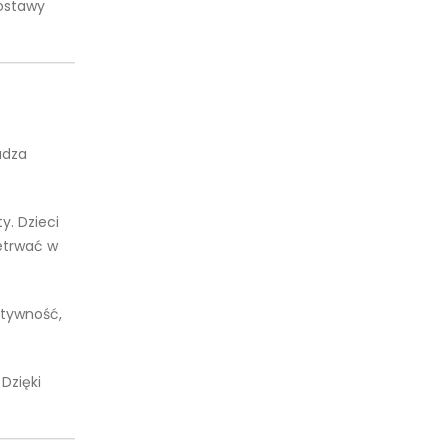
ostawy
udza
. Dzieci
zetrwać w
atywność,
Dzięki