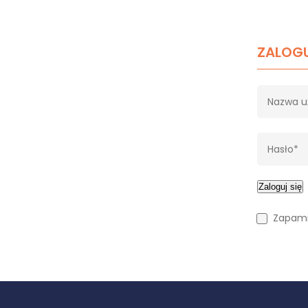
ZALOGU
Zaloguj się
Zapami