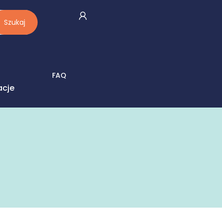
Szukaj
FAQ
acje