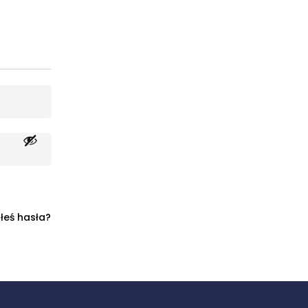
łeś hasła?