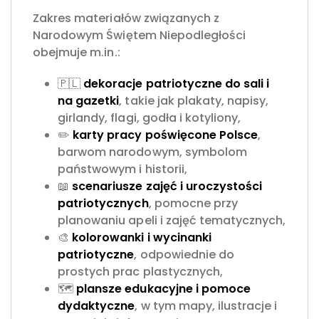
Zakres materiałów związanych z
Narodowym Świętem Niepodległości
obejmuje m.in.:
🇵🇱
dekoracje patriotyczne do sali i
na gazetki
, takie jak plakaty, napisy,
girlandy, flagi, godła i kotyliony,
✏️
karty pracy poświęcone Polsce
,
barwom narodowym, symbolom
państwowym i historii,
📖
scenariusze zajęć i uroczystości
patriotycznych
, pomocne przy
planowaniu apeli i zajęć tematycznych,
🎨
kolorowanki i wycinanki
patriotyczne
, odpowiednie do
prostych prac plastycznych,
🗺️
plansze edukacyjne i pomoce
dydaktyczne
, w tym mapy, ilustracje i