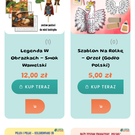
(1)
(0)
Legenda W
Szablon Na Rolkę
Obrazkach – Smok
– Orzeł (Godło
Wawelski
Polski)
12,00
zł
5,00
zł
KUP TERAZ
KUP TERAZ