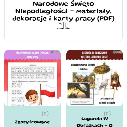
Narodowe Święto
Niepodległości – materiały,
dekoracje i karty pracy (PDF)
🇵🇱
(0)
(0)
Legenda W
Zaszyfrowane
Obrazkach – O