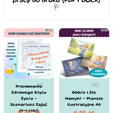
pracy do druku (PDF i DOCX)
🩺
(0)
(0)
Promowanie
Zdrowego Stylu
Dobre I Złe
Życia –
Nawyki – Plansze
Scenariusz Zajęć
Ilustracyjne A4
(4-Latki)